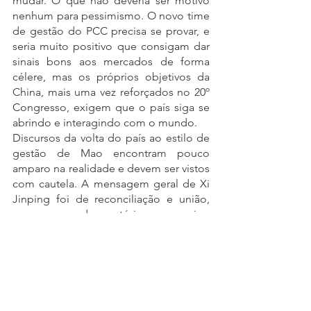
mudar. O que não deveria ser motivo 
nenhum para pessimismo. O novo time 
de gestão do PCC precisa se provar, e 
seria muito positivo que consigam dar 
sinais bons aos mercados de forma 
célere, mas os próprios objetivos da 
China, mais uma vez reforçados no 20º 
Congresso, exigem que o país siga se 
abrindo e interagindo com o mundo. 
Discursos da volta do país ao estilo de 
gestão de Mao encontram pouco 
amparo na realidade e devem ser vistos 
com cautela. A mensagem geral de Xi 
Jinping foi de reconciliação e união, 
sem uso de retórica agressiva, 
reforçando a posição da China nesse 
novo mundo que se forma e 
reconhecendo o cenário extremamente 
complexo que o país irá enfrentar.
	Agora resta ao mundo observar 
esse novo time em ação, até porque, 