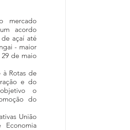
 mercado 
 um acordo 
de açaí até 
gai - maior 
 29 de maio 
gração e do 
bjetivo o 
romoção do 
e Economia 