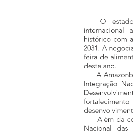
O estad
internacional
histórico com a
2031. A negocia
feira de alimen
deste ano.
	A Amazonbai faz parte da Rota do Açaí, pertencente à Rotas de 
Integração Nac
Desenvolvime
fortaleciment
desenvolvimento
 	Além da cooperativa Amazonbai sete outras cooperativas União 
Nacional das 