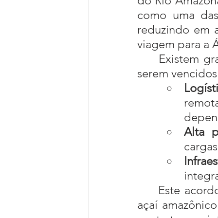
do Rio Amazona
como uma das 
reduzindo em a
viagem para a 
	Existem grandes oportunidades aparecendo, mas há gargalos a 
serem vencidos
Logíst
remot
depend
Alta p
cargas
Infraes
integra
	Este acordo representa um marco histórico para a economia do 
açaí amazônico