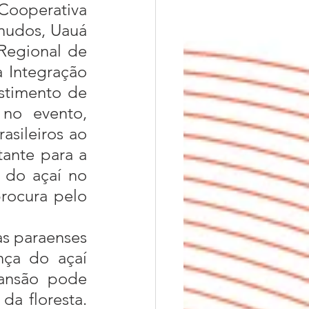
 Cooperativa 
nudos, Uauá 
egional de 
 Integração 
stimento de 
no evento, 
sileiros ao 
ante para a 
 do açaí no 
rocura pelo 
ça do açaí 
ansão pode 
a floresta. 