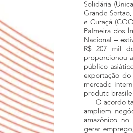
Solidária (Unic
Grande Sertão,
e Curaçá (COO
Palmeira dos Ín
Nacional – est
R$ 207 mil do
proporcionou a 
público asiátic
exportação do 
mercado interna
produto brasil
	O acordo também abre precedente para que empresas paraenses 
ampliem negóci
amazônico no 
gerar emprego, 