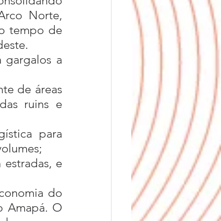
onsolidando 
rco Norte, 
 o tempo de 
deste.
te de áreas 
as ruins e 
stica para 
volumes;
estradas, e 
o Amapá. O 