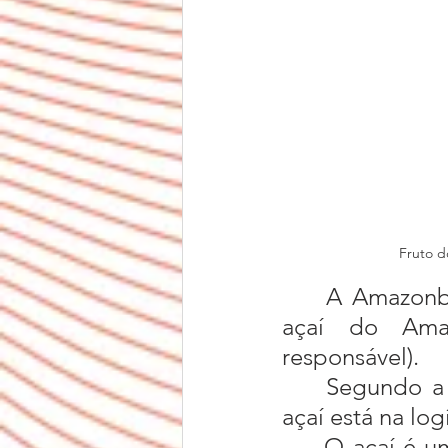
Fruto d
	A Amazonbai é uma cooperativa de produtores extrativistas de 
açaí do Amap
responsável).
	Segundo a cooperativa, um dos desafios para a exportação do 
açaí está na lo
	O açaí é um fruto altamente perecível — começa a se deteriorar 