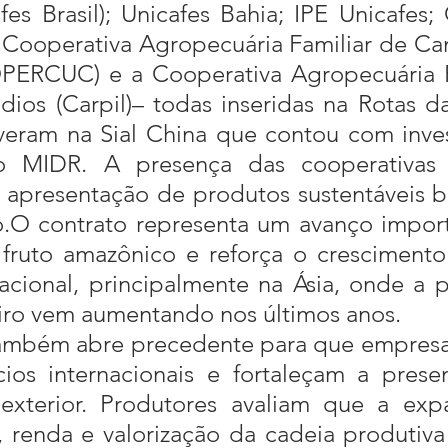
afes Brasil); Unicafes Bahia; IPE Unicafes;
 Cooperativa Agropecuária Familiar de Ca
PERCUC) e a Cooperativa Agropecuária R
dios (Carpil)– todas inseridas na Rotas da
iveram na Sial China que contou com inve
 MIDR. A presença das cooperativas 
apresentação de produtos sustentáveis bra
o.O contrato representa um avanço import
fruto amazônico e reforça o crescimento
cional, principalmente na Ásia, onde a p
eiro vem aumentando nos últimos anos.
os internacionais e fortaleçam a presen
exterior. Produtores avaliam que a exp
renda e valorização da cadeia produtiva d