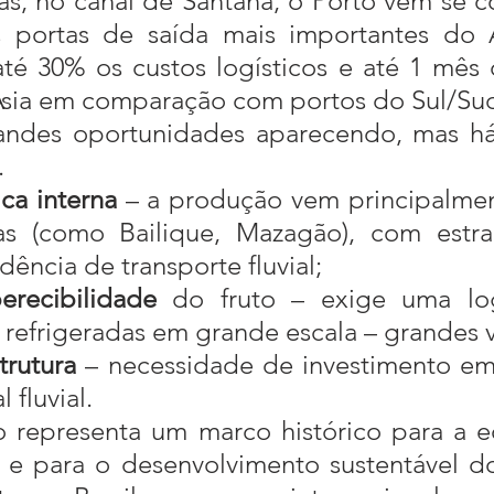
s, no canal de Santana, o Porto vem se c
portas de saída mais importantes do A
té 30% os custos logísticos e até 1 mês
Ásia em comparação com portos do Sul/Su
.
ica interna
 – a produção vem principalmen
as (como Bailique, Mazagão), com estrad
ência de transporte fluvial;
erecibilidade
 do fruto – exige uma logí
 refrigeradas em grande escala – grandes 
trutura
 – necessidade de investimento em 
l fluvial.
 e para o desenvolvimento sustentável d