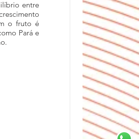
íbrio entre 
rescimento 
m o fruto é 
como Pará e 
ão.