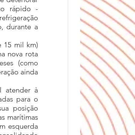
o rápido - 
efrigeração 
, durante a 
a nova rota 
eses (como 
ração ainda 
adas para o 
ua posição 
s marítimas 
em esquerda 