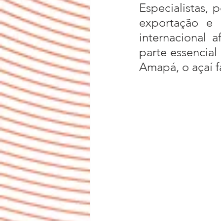
Especialistas, 
exportação e 
internacional 
parte essencial
Amapá, o açaí f