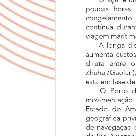
poucas horas 
congelamento, p
contínua durant
viagem marítim
	A longa distância entre o Amapá e a China (mais de 15 mil km) 
aumenta custos
direta entre 
Zhuhai/Gaolan),
está em fase de
	O Porto de Santana teve como finalidade original atender à 
movimentação d
Estado do Ama
geográfica priv
de navegação e