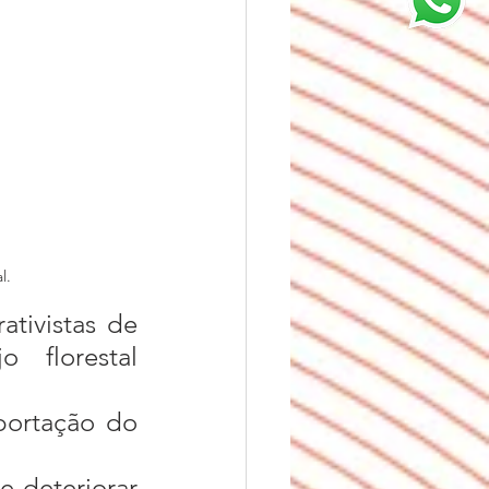
l.
o florestal 