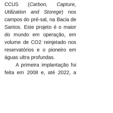
CCUS (
Carbon, Capture, 
Utilization and Storege
)
nos 
campos do pré-sal, na Bacia de 
Santos. Este projeto é o maior 
do mundo em operação, em 
volume de CO2 reinjetado nos 
reservatórios e o pioneiro em 
águas ultra profundas.
	A primeira implantação foi 
feita em 2008 e, até 2022, a 
Petrobras já havia reinjetado 
um total de 40,8 milhões de 
toneladas de CO2 nos 
reservatórios. O resultado está 
alinhado com a meta de atingir 