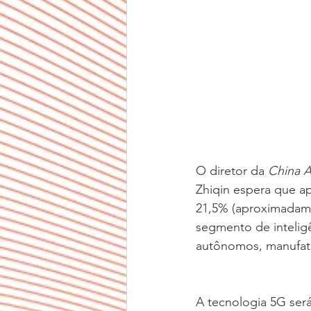
O diretor da 
China A
Zhiqin espera que a
21,5% (aproximadame
segmento de inteligên
autônomos, manufatu
A tecnologia 5G ser