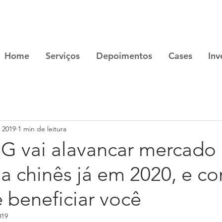
Home
Serviços
Depoimentos
Cases
Inv
e 2019
1 min de leitura
5G vai alavancar mercado
ia chinês já em 2020, e c
 beneficiar você
019