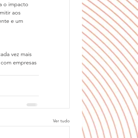
ta o impacto 
itir aos 
iente e um 
ada vez mais 
s com empresas 
Ver tudo