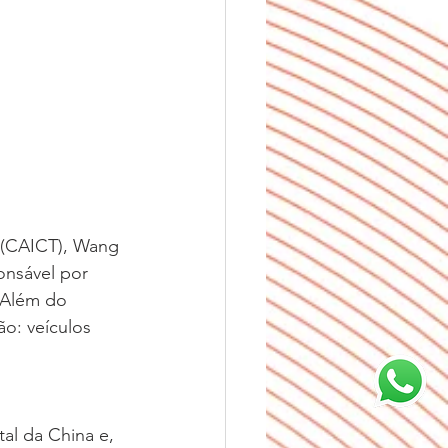
(CAICT), Wang 
onsável por 
 Além do 
ão: veículos 
al da China e, 