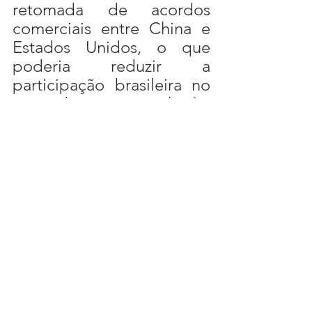
retomada de acordos 
comerciais entre China e 
Estados Unidos, o que 
poderia reduzir a 
participação brasileira no 
mercado chinês. 
Entretanto, é improvável 
que ocorra uma 
substituição completa do 
Brasil como fornecedor. A 
China valoriza acima de 
tudo a segurança no 
fornecimento, um status 
que só pode ser garantido 
com a diversificação de 
fornecedores.      
	Esse cenário não deve 