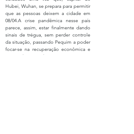
Hubei, Wuhan, se prepara para permitir 
que as pessoas deixem a cidade em 
08/04.A crise pandêmica nesse país 
parece, assim, estar finalmente dando 
sinais de trégua, sem perder controle 
da situação, passando Pequim a poder 
focar-se na recuperação econômica e 
na ajuda aos demais países agora 
afetados.
Referências:
https://www.rtp.pt/noticias/mundo/covi
d-19-o-que-pode-esperar-a-economia-
chinesa-apos-o-surto_n1214759
https://jornaldebrasilia.com.br/mundo/