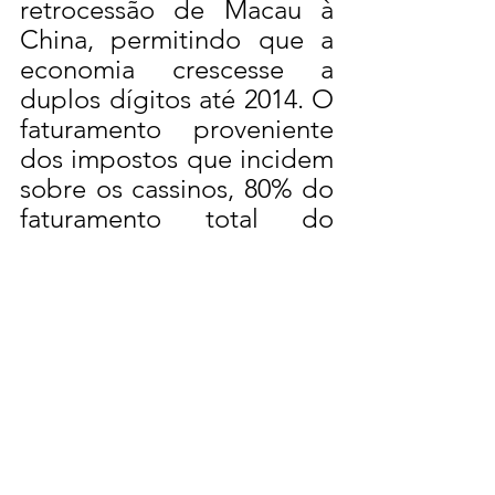
retrocessão de Macau à 
China, permitindo que a 
economia crescesse a 
duplos dígitos até 2014. O 
faturamento proveniente 
dos impostos que incidem 
sobre os cassinos, 80% do 
faturamento total do 
governo de Macau, 
financiam uma estrutura 
social com benefícios 
sociais extremamente 
robustos se comparados 
com a China continental.
	Em uma região 
pequena, altamente 
populosa, onde um terço 