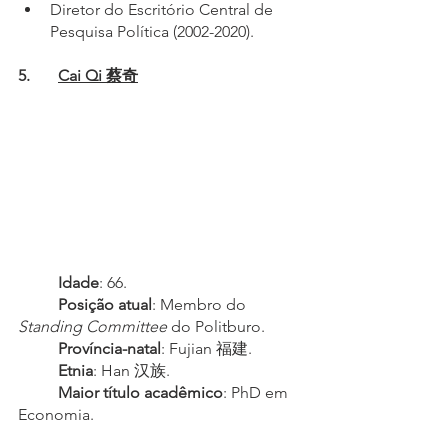
Diretor do Escritório Central de 
Pesquisa Política (2002-2020).
5.	
Cai Qi 蔡奇
Idade
: 66.
Posição atual
: Membro do 
Standing Committee
 do Politburo.
Província-natal
: Fujian 福建.
Etnia
: Han 汉族.
Maior título acadêmico
: PhD em 
Economia.