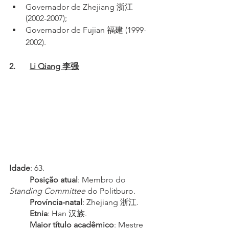
Governador de Zhejiang 浙江 
(2002-2007);
Governador de Fujian 福建 (1999-
2002).
2.	
Li Qiang 李强
Idade
: 63.
Posição atual
: Membro do 
Standing Committee
 do Politburo.
Província-natal
: Zhejiang 浙江.
Etnia
: Han 汉族.
Maior título acadêmico
: Mestre 