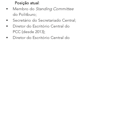
Posição atual
:
Membro do 
Standing Committee
do Politburo;
Secretário do Secretariado Central;
Diretor do Escritório Central do 
PCC (desde 2013);
Diretor do Escritório Central do 
Presidente;
Diretor do Escritório Central da 
Comissão para Segurança 
Nacional.
Província-natal
: Jiangsu 江苏.
Etnia
: Han 汉族.
Maior título acadêmico
: Mestre 
em Administração.
7.	
Li Xi 李希