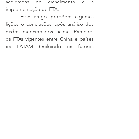
aceleradas de crescimento e a 
implementação do FTA.
	Esse artigo propõem algumas 
lições e conclusões após análise dos 
dados mencionados acima. Primeiro, 
os FTAs vigentes entre China e países 
da LATAM (incluindo os futuros 
acordos entre China, Equador e 
Nicarágua, que devem seguir a mesma 
tendência, mas cujo texto final ainda 
não é público) seguem, de forma geral, 
a tendência macro observada em FTAs 
modernos, indo além da simples 
remoção de barreiras tarifárias e 
alíquotas de importação para incluir 
investimentos, finanças, aspectos 
culturais e intercâmbio de pessoas.
	Em segundo lugar, podemos 
concluir que os FTAs implementados 