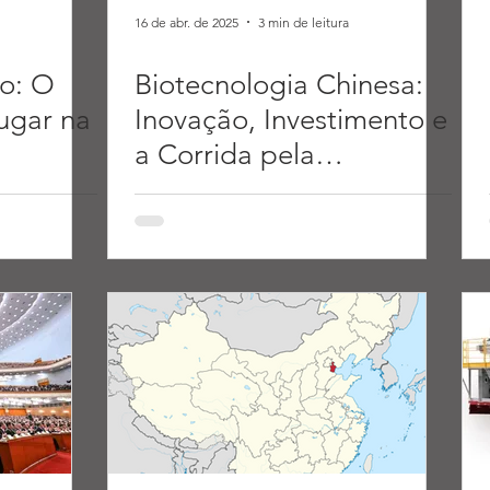
16 de abr. de 2025
3 min de leitura
o: O
Biotecnologia Chinesa:
lugar na
Inovação, Investimento e
a Corrida pela
 a
Liderança.
hina