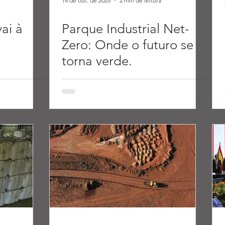
14 de out. de 2025
2 min de leitura
ai à
Parque Industrial Net-
Zero: Onde o futuro se
torna verde.