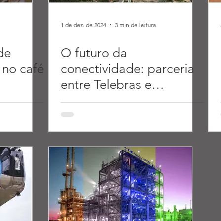
1 de dez. de 2024
3 min de leitura
de
O futuro da
 no café
conectividade: parceria
entre Telebras e
SpaceSail abre novas
perspectivas