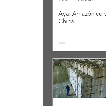
3 de jun.
3 min de leitura
Açaí Amazônico v
China.