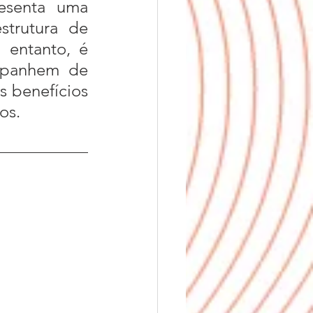
esenta uma 
trutura de 
 entanto, é 
mpanhem de 
 benefícios 
os.