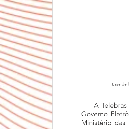
Base de l
	A Telebras supervisiona um projeto apoiado pelo governo — o 
Governo Eletrô
Ministério das