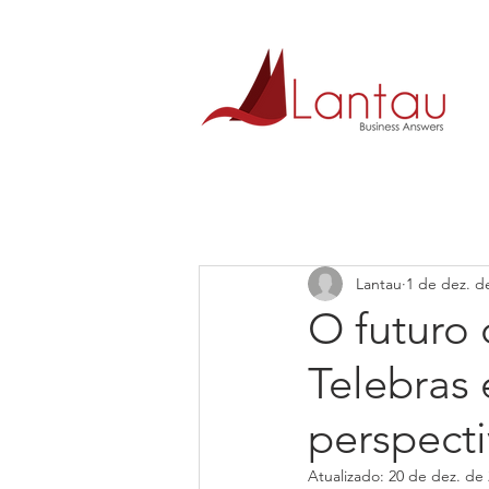
Lantau
1 de dez. d
O futuro 
Telebras 
perspecti
Atualizado:
20 de dez. de