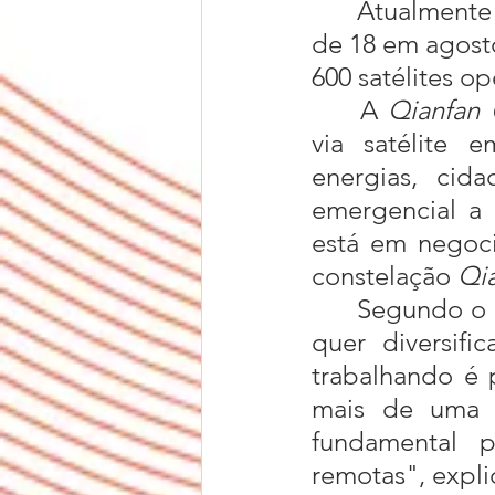
	Atualmente conta com apenas 36 satélites, lançados em dois lotes 
de 18 em agosto
600 satélites op
	A 
Qianfan 
via satélite e
energias, cidad
emergencial a 
está em negoci
constelação 
Qi
	Segundo o Ministro das comunicações Juscelino Filho, o governo 
quer diversifi
trabalhando é 
mais de uma e
fundamental p
remotas", expli