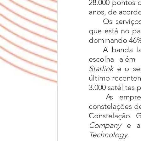
28.000 pontos 
anos, de acord
	Os serviço
que está no paí
dominando 46% d
	A banda larga via satélite da China pode, portanto, ampliar a 
escolha além d
Starlink
 e o se
último recentem
3.000 satélites 
	As empresas chinesas estão trabalhando em duas outras 
constelações de
Constelação 
Company
 e a
Technology
.