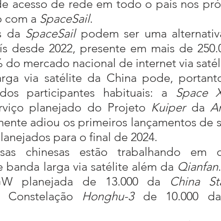
de acesso de rede em todo o país nos pró
o com a 
SpaceSail
.
s da 
SpaceSail
 podem ser uma alternativ
s desde 2022, presente em mais de 250.00
o mercado nacional de internet via satéli
os participantes habituais: a 
Space 
rviço planejado do Projeto 
Kuiper
 da 
A
ente adiou os primeiros lançamentos de s
planejados para o final de 2024.
 banda larga via satélite além da 
Qianfan
GW planejada de 13.000 da 
China St
 Constelação 
Honghu-3
 de 10.000 d