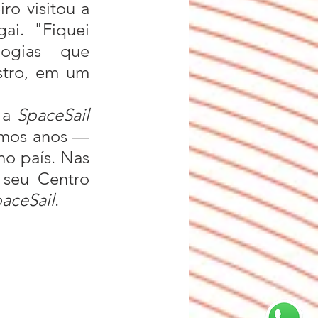
i. "Fiquei 
ogias que 
stro, em um 
 a 
SpaceSail 
imos anos — 
no país. Nas 
 seu Centro 
paceSail
.