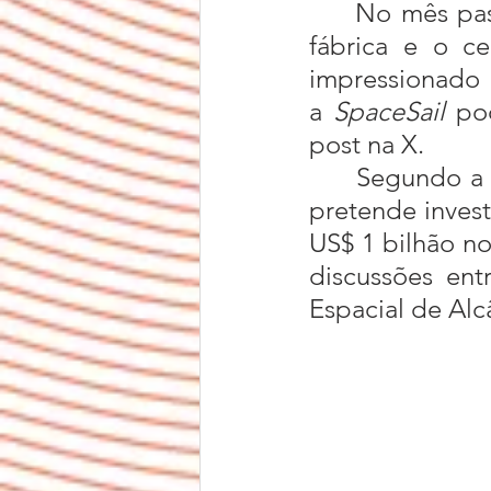
	No mês passado, uma delegação do governo brasileiro visitou a 
fábrica e o c
impressiona
a
 SpaceSail
 po
post na X.
	Segundo a 
pretende inves
US$ 1 bilhão no
discussões ent
Espacial de Al