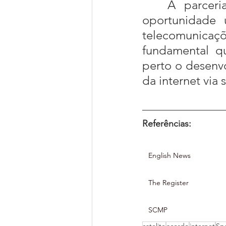
	A parcer
oportunidade ú
telecomunicaçõ
fundamental q
perto o desenvo
da internet via 
Referências:
English News
The Register
SCMP