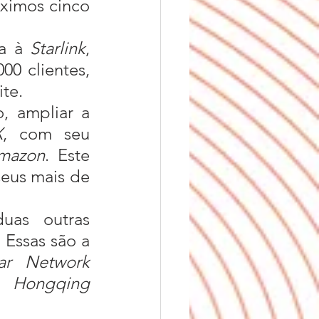
ximos cinco 
a à 
Starlink
, 
0 clientes, 
te.
X
, com seu 
mazon
. Este 
eus mais de 
. Essas são a 
ar Network 
a 
Hongqing 