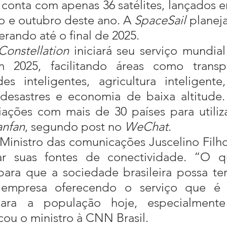
 e outubro deste ano. A 
SpaceSail
 planeja
erando até o final de 2025.
Constellation
 iniciará seu serviço mundial
m 2025, facilitando áreas como transpo
es inteligentes, agricultura inteligente, 
desastres e economia de baixa altitude.
ações com mais de 30 países para utiliz
anfan
, segundo post no 
WeChat
.
car suas fontes de conectividade. “O q
para que a sociedade brasileira possa te
mpresa oferecendo o serviço que é e
ara a população hoje, especialmente
cou o ministro à CNN Brasil.