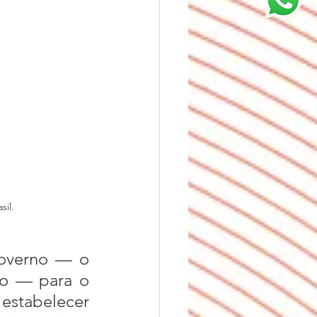
il.
ão — para o 
estabelecer 