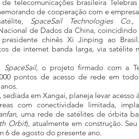
memorando de cooperação com e empresa c
atélite, 
SpaceSail Technologies Co.,
acional de Dados da China, coincidindo c
presidente chinês Xi Jinping ao Brasil
ços de internet banda larga, via satélite n
a 
SpaceSail
, o projeto firmado com a Tel
.000 pontos de acesso de rede em todo 
 anos.
, sediada em Xangai, planeja levar acesso à 
áreas com conectividade limitada, impla
anfan
, uma rede de satélites de órbita bai
th Orbit
), atualmente em construção. Seu
em 6 de agosto do presente ano.