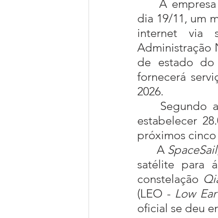
	A empresa de telecomunicações brasileira Telebras assinou, no 
dia 19/11, um 
internet via s
Administração N
de estado do 
fornecerá servi
2026.
	Segundo 
estabelecer 28
próximos cinco
	A 
SpaceSail
satélite para 
constelação 
Qi
(LEO - 
Low Ear
oficial se deu 