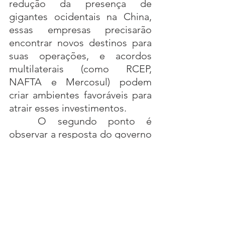
redução da presença de 
gigantes ocidentais na China, 
essas empresas precisarão 
encontrar novos destinos para 
suas operações, e acordos 
multilaterais (como RCEP, 
NAFTA e Mercosul) podem 
criar ambientes favoráveis para 
atrair esses investimentos.
	O segundo ponto é 
observar a resposta do governo 
chinês, que certamente não 
permanecerá passivo diante 
desse movimento. Desde o fim 
da pandemia, a China já adotou 
políticas mais flexíveis para 
atrair novos investidores 