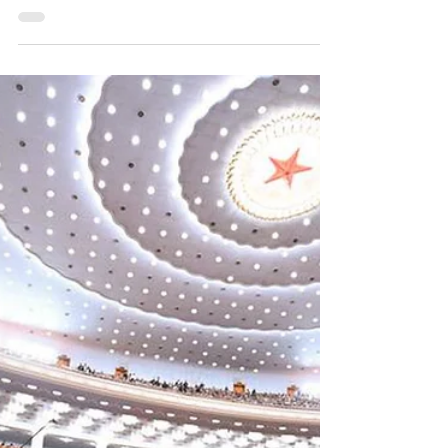
1 de abr. de 2025
3 min de leitura
Perfil China - Fujian 福建
Esta é mais uma edição da nossa série Perfil
China, em que apresentamos um panorama
rápido, acessível e informativo sobre cada
província...