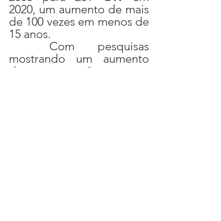
2020, um aumento de mais 
de 100 vezes em menos de 
15 anos.
	Com pesquisas 
mostrando um aumento 
da preocupação com as 
mudanças climáticas por 
parte da própria 
população, e 
consequências sentidas 
diariamente pelos 
chineses na poluição do ar, 
aumento da frequências 
de enchentes e outros 
fenômenos climáticos, a 
China não pode, e não 
está, ignorando a questão 
climática. O país que mais 