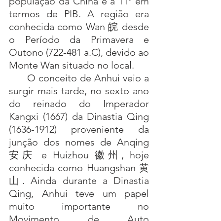
população da China e a 11ª em 
termos de PIB. A região era 
conhecida como Wan 皖 desde 
o Período da Primavera e 
Outono (722-481 a.C), devido ao 
Monte Wan situado no local.
      O conceito de Anhui veio a 
surgir mais tarde, no sexto ano 
do reinado do Imperador 
Kangxi (1667) da Dinastia Qing 
(1636-1912) proveniente da 
junção dos nomes de Anqing 
安庆 e Huizhou 徽州, hoje 
conhecida como Huangshan 黄
山. Ainda durante a Dinastia 
Qing, Anhui teve um papel 
muito importante no 
Movimento de Auto 