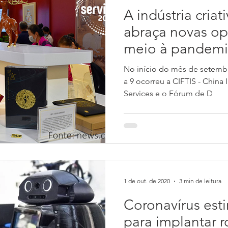
A indústria criat
abraça novas o
meio à pandem
No início do mês de setembr
a 9 ocorreu a CIFTIS - China I
Services e o Fórum de D
1 de out. de 2020
3 min de leitura
Coronavírus esti
para implantar r