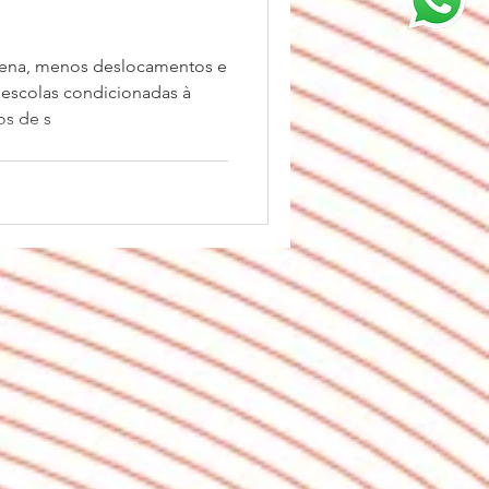
tena, menos deslocamentos e
e escolas condicionadas à
s de s