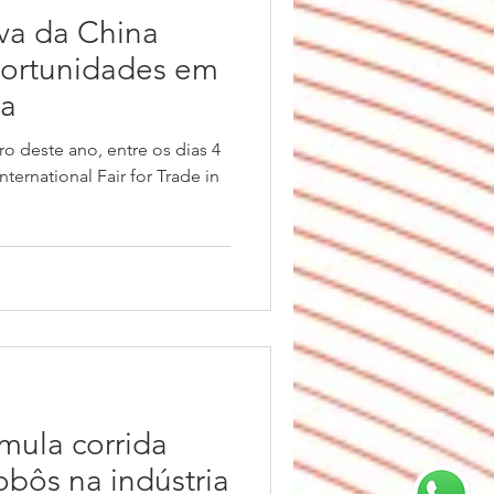
iva da China
portunidades em
ia
o deste ano, entre os dias 4
nternational Fair for Trade in
mula corrida
obôs na indústria