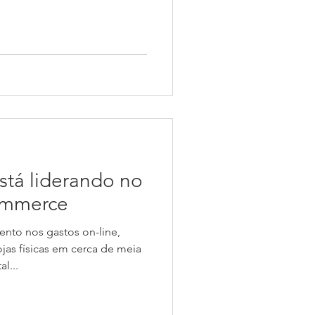
tá liderando no
ommerce
nto nos gastos on-line,
jas físicas em cerca de meia
l...