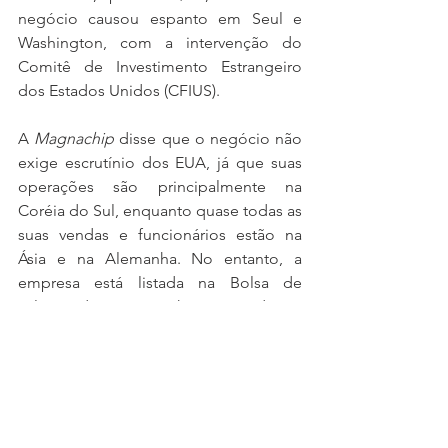
negócio causou espanto em Seul e 
Washington, com a intervenção do 
Comitê de Investimento Estrangeiro 
dos Estados Unidos (CFIUS).
A
 Magnachip
 disse que o negócio não 
exige escrutínio dos EUA, já que suas 
operações são principalmente na 
Coréia do Sul, enquanto quase todas as 
suas vendas e funcionários estão na 
Ásia e na Alemanha. No entanto, a 
empresa está listada na Bolsa de 
Valores de Nova York, o que dá ao 
CFIUS motivos para examinar o 
negócio.
Michael Zhang, o sócio fundador do 
fundo 
Wise Road Capital
 disse estar 