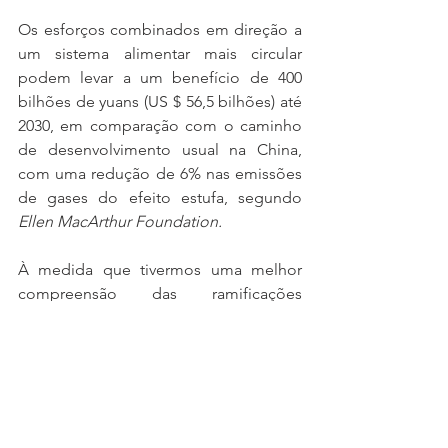
Os esforços combinados em direção a 
um sistema alimentar mais circular 
podem levar a um benefício de 400 
bilhões de yuans (US $ 56,5 bilhões) até 
2030, em comparação com o caminho 
de desenvolvimento usual na China, 
com uma redução de 6% nas emissões 
de gases do efeito estufa, segundo 
Ellen MacArthur Foundation.
À medida que tivermos uma melhor 
compreensão das ramificações 
econômicas da pandemia, as maneiras 
pelas quais um modelo circular pode 
contribuir para a recuperação se 
tornarão mais detalhadas e os planos 
de implementação mais definidos.