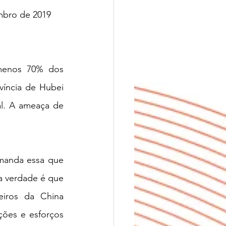
mbro de 2019 
menos 70% dos 
íncia de Hubei 
l. A ameaça de 
manda essa que 
 verdade é que 
iros da China 
ões e esforços 