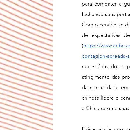
para combater a gue
Com o cenário se de
de expectativas d
(
https://www.cnbc.co
contagion-spreads-a
necessárias doses 
atingimento das pro
da normalidade em 
chinesa lidere o cen
a China retome suas 
Existe ainda uma t