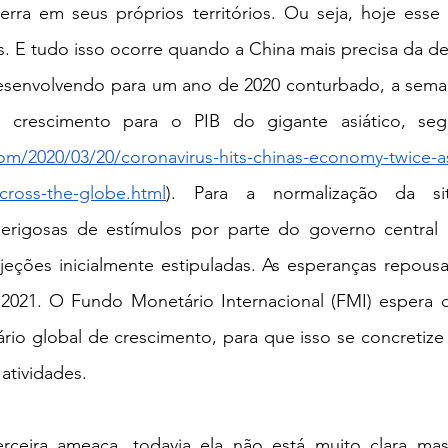
rra em seus próprios territórios. Ou seja, hoje esse p
senvolvendo para um ano de 2020 conturbado, a semana
e crescimento para o PIB do gigante asiático, s
m/2020/03/20/coronavirus-hits-chinas-economy-twice-as-
cross-the-globe.html
). Para a normalização da sit
perigosas de estímulos por parte do governo central
jeções inicialmente estipuladas. As esperanças repous
2021. O Fundo Monetário Internacional (FMI) espera 
ário global de crescimento, para que isso se concretize 
atividades. 
erceira ameaça, todavia ela não está muito clara ma