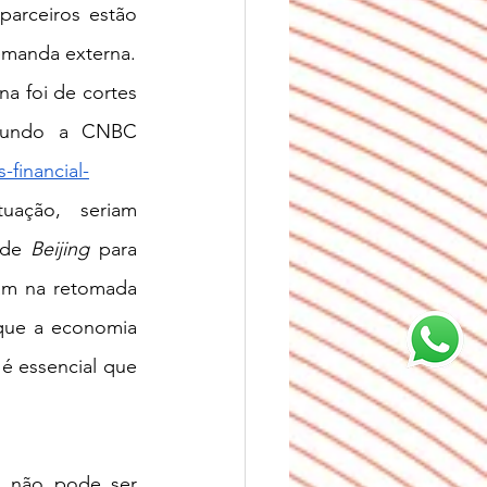
arceiros estão 
fechando suas portas. E tudo isso ocorre quando a China mais precisa da demanda externa. 
 foi de cortes 
egundo a CNBC 
financial-
uação, seriam 
 de 
Beijing
 para 
am na retomada 
que a economia 
é essencial que 
s não pode ser 