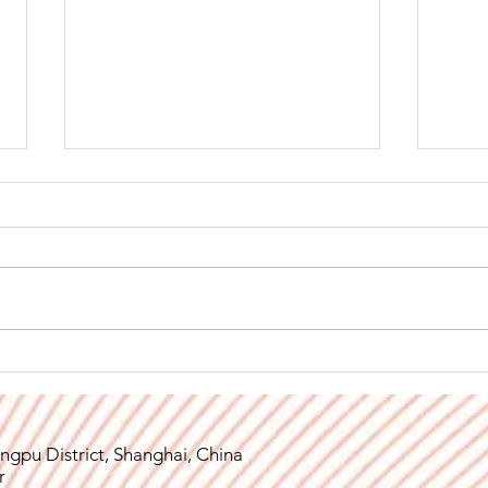
Parque Industrial Net-Zero:
O so
Onde o futuro se torna verde.
a Ch
abre
ngpu District, Shanghai, China
r