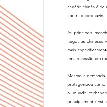
cenário chinês é de
contra o coronavírus
As principais manc
negócios chineses v
mais especificamen
uma recessão em tod
Mesmo a demanda in
protagonizou como p
o mundo fechando 
principalmente Esta