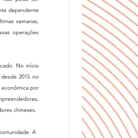
nte dependente 
timas semanas, 
sas operações 
ado. No início 
 desde 2015 no 
 econômica por 
reendedores, 
ores chineses. 
portunidade. A 