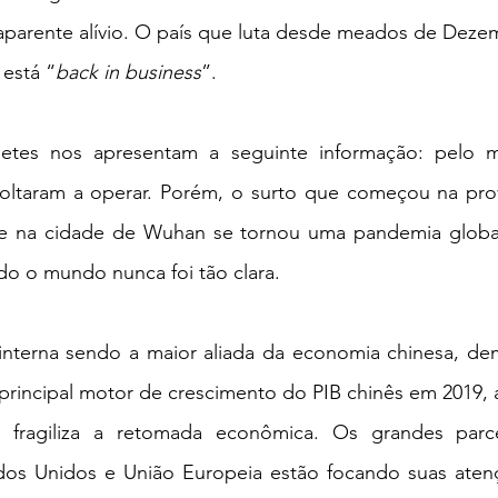
 aparente alívio. O país que luta desde meados de Deze
 está “
back in business
”.
hetes nos apresentam a seguinte informação: pelo 
oltaram a operar. Porém, o surto que começou na prov
te na cidade de Wuhan se tornou uma pandemia globa
o o mundo nunca foi tão clara. 
terna sendo a maior aliada da economia chinesa, de
rincipal motor de crescimento do PIB chinês em 2019, a
fragiliza a retomada econômica. Os grandes parce
dos Unidos e União Europeia estão focando suas atenç