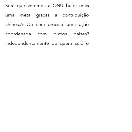
Será que veremos a ONU bater mais 
uma meta graças a contribuição 
chinesa? Ou será preciso uma ação 
coordenada com outros países? 
Independentemente de quem será o 
principal catalisador dessa mudança, 
quem se beneficia é o planeta. 
Ver tudo
Posts recentes