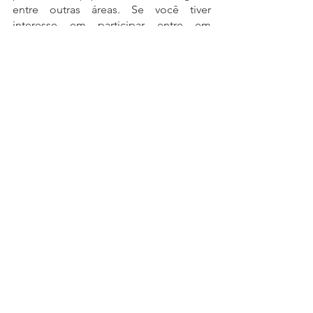
entre outras áreas. Se você tiver 
interesse em participar entre em 
contato conosco.
Ver tudo
Posts recentes