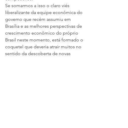
Se somarmos a isso o claro viés 
liberalizante da equipe econômica do 
governo que recém assumiu em 
Brasília e as melhores perspectivas de 
crescimento econômico do próprio 
Brasil neste momento, está formado o 
coquetel que deveria atrair muitos no 
sentido da descoberta de novas 
oportunidades de negócios com o 
gigante asiático.
Agora.
Para estar completamente azeitado e 
funcional quando condições ainda 
melhores de mercado se 
concretizarem.
O empresariado brasileiro é conhecido 
no mundo por sua passividade e 
comodismo devido às proteções 