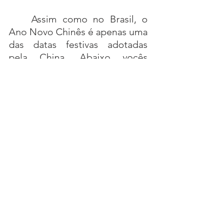
	Assim como no Brasil, o 
Ano Novo Chinês é apenas uma 
das datas festivas adotadas 
pela China. Abaixo vocês 
podem conferir o calendário 
oficial de feriados para o ano 
de 2024 divulgado pelo 
Governo chinês.
Qingming Jie 清明节: 4~6 
de abril;
Laodong Jie 劳动节: 1~5 
de maio;
Duanwu Jie 端午节: 10 de 
junho;
Zhongqiu Jie 中秋节: 15~17 
de setembro;