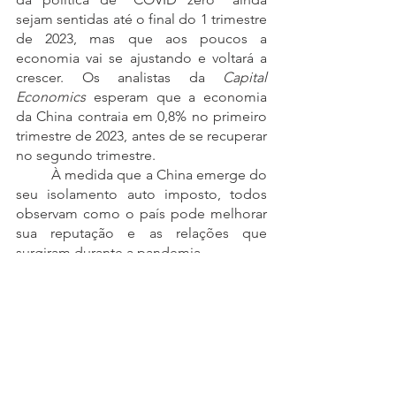
sejam sentidas até o final do 1 trimestre 
de 2023, mas que aos poucos a 
economia vai se ajustando e voltará a 
crescer. Os analistas da 
Capital 
Economics
 esperam que a economia 
da China contraia em 0,8% no primeiro 
trimestre de 2023, antes de se recuperar 
no segundo trimestre. 
	À medida que a China emerge do 
seu isolamento auto imposto, todos 
observam como o país pode melhorar 
sua reputação e as relações que 
surgiram durante a pandemia.
	Xi Jinping sinalizou sua vontade 
de reparar as relações com os Estados 
Unidos e seus aliados.
	Agora é aguardar a evolução da 
pandemia e os próximos passos.
Referência: