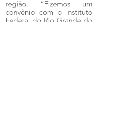
região. “Fizemos um 
convênio com o Instituto 
Federal do Rio Grande do 
Norte (IFRN) para esse 
programa de mecanização 
e de treinamento para os 
agricultores e 
agricultoras”, comentou o 
ministro.
	Pelo acordo, as 
máquinas serão testadas 
durante um período 
quanto à sua adaptação às 
necessidades da produção 
em território nacional. E 
que no futuro passem a ser 
fabricadas no Brasil.