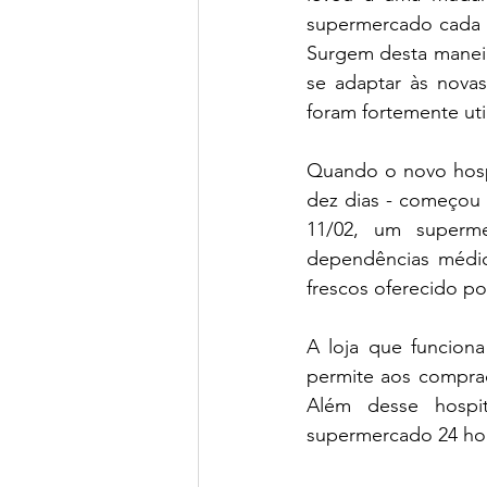
supermercado cada v
Surgem desta maneir
se adaptar às novas
foram fortemente uti
Quando o novo hosp
dez dias - começou a
11/02, um superme
dependências médic
frescos oferecido p
A loja que funcion
permite aos comprado
Além desse hospi
supermercado 24 hor