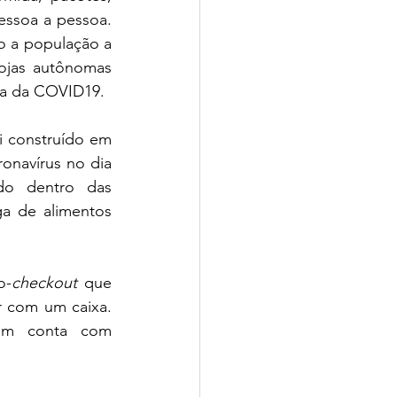
ssoa a pessoa. 
o a população a 
ojas autônomas 
mia da COVID19.
 construído em 
onavírus no dia 
do dentro das 
a de alimentos 
o-
checkout
 que 
r com um caixa. 
ém conta com 