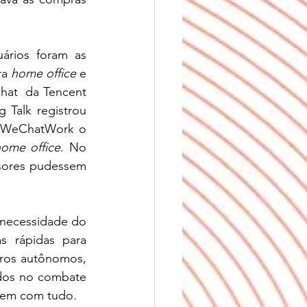
rios foram as 
a 
home office 
e 
hat  da Tencent 
Talk registrou 
o WeChatWork o 
ome office
. No 
sores pudessem 
 
 necessidade do 
 rápidas para 
ros autônomos, 
dos no combate 
 vem com tudo.