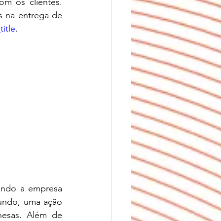
m os clientes. 
 na entrega de 
itle
. 
ando a empresa 
undo, uma ação 
esas. Além de 