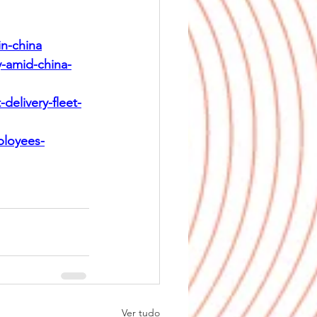
in-china
y-amid-china-
elivery-fleet-
ployees-
Ver tudo