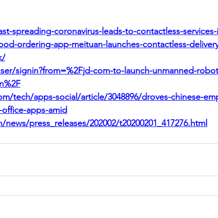
fast-spreading-coronavirus-leads-to-contactless-services-
food-ordering-app-meituan-launches-contactless-deliver
k/
/user/signin?from=%2Fjd-com-to-launch-unmanned-robot-d
an%2F
m/tech/apps-social/article/3048896/droves-chinese-em
office-apps-amid
n/news/press_releases/202002/t20200201_417276.html