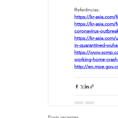
Referências:
https://kr-asia.com/
https://kr-asia.com/
coronavirus-outbrea
https://kr-asia.com
in-quarantined-wuh
https://www.scmp.co
working-home-crash-
http://en.moe.gov.c
Posts recentes