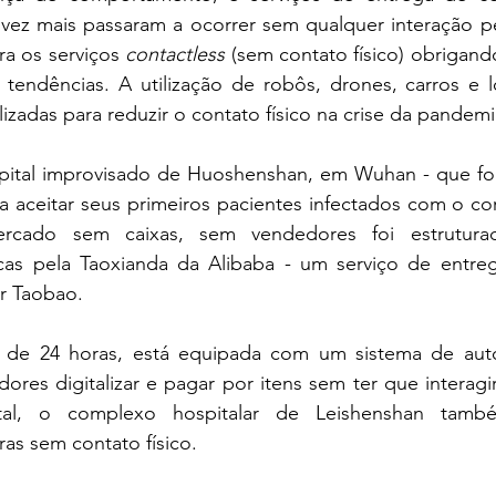
ez mais passaram a ocorrer sem qualquer interação pe
a os serviços 
contactless
 (sem contato físico) obrigand
 tendências. A utilização de robôs, drones, carros e l
lizadas para reduzir o contato físico na crise da pande
ital improvisado de Huoshenshan, em Wuhan - que foi
 aceitar seus primeiros pacientes infectados com o cor
rcado sem caixas, sem vendedores foi estrutura
as pela Taoxianda da Alibaba - um serviço de entreg
or Taobao.
a de 24 horas, está equipada com um sistema de aut
res digitalizar e pagar por itens sem ter que interagi
tal, o complexo hospitalar de Leishenshan tamb
as sem contato físico.