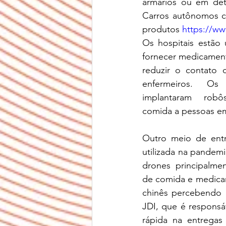
armários ou em dete
Carros autônomos co
produtos 
https://w
Os hospitais estão 
fornecer medicament
reduzir o contato 
enfermeiros. Os
implantaram robô
comida a pessoas e
Outro meio de entr
utilizada na pandemia
drones principalmen
de comida e medica
chinês percebendo a
JDI, que é responsá
rápida na entrega