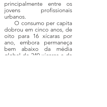
principalmente entre os 
jovens profissionais 
urbanos.
	O consumo per capita 
dobrou em cinco anos, de 
oito para 16 xícaras por 
ano, embora permaneça 
bem abaixo da média 
global de 240 xícaras e da 
média americana de mais 
de 400.
	Em discurso na 
ocasião do acordo, o CEO 
da Luckin Coffee, Jinyi 
Guo, elogiou o café 
brasileiro e descreveu o 
acordo como o início de 