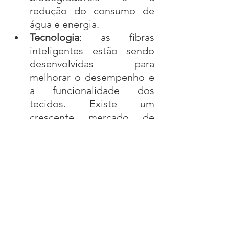
redução do consumo de 
água e energia.
Tecnologia
: as fibras 
inteligentes estão sendo 
desenvolvidas para 
melhorar o desempenho e 
a funcionalidade dos 
tecidos. Existe um 
crescente mercado de 
vestuário esportivo e de 
fitness, à medida que as 
pessoas se tornam mais 
conscientes da importância 
da saúde e do bem-estar.
Personalização
: as 
empresas chinesas estão 
investindo em tecnologias 