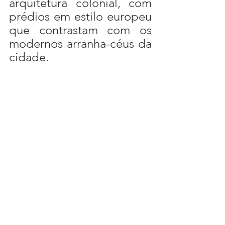
arquitetura colonial, com 
prédios em estilo europeu 
que contrastam com os 
modernos arranha-céus da 
cidade.
Parque Tianjin Eye.      Fonte: Wikipedia.
	Além disso, a cidade 
oferece vários espaços 
verdes e parques, como o 