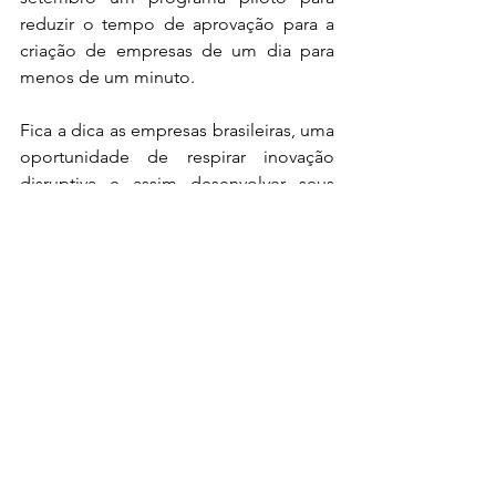
reduzir o tempo de aprovação para a 
criação de empresas de um dia para 
menos de um minuto. 
Fica a dica as empresas brasileiras, uma 
oportunidade de respirar inovação 
disruptiva e assim desenvolver seus 
produtos e alavancar seus negócios.
Referências:
https://medium.com/wonk-
bridge/shenzhen-the-tech-capital-of-
the-world-7b1a0469c39f
https://www.mckinsey.com/business-
functions/strategy-and-corporate-
finance/our-insights/innovation-